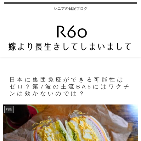
シニアの日記ブログ
日本に集団免疫ができる可能性は
ゼロ？第7波の主流BA5にはワクチ
ンは効かないのでは？
料理