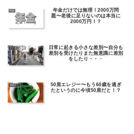
年金だけでは無理！2000万問
年金
題〜老後に足りないのは本当に
2000万円！？
日常に起きる小さな差別〜自分も
その他
差別を受けたりまた無意識に差別
をしたり・・・
50肩エレジー〜もう60歳を過ぎ
体のこと
たというのに今頃50肩だと！？