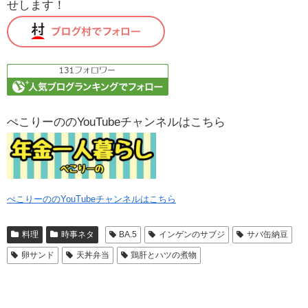
せします！
ぺこりーののYouTubeチャンネルはこちら
ぺこりーののYouTubeチャンネルはこちら
料理
時事ネタ
BA.5
インゲンのサブジ
サバ缶納豆
卵サンド
天丼弁当
鶏肝とハツの煮物