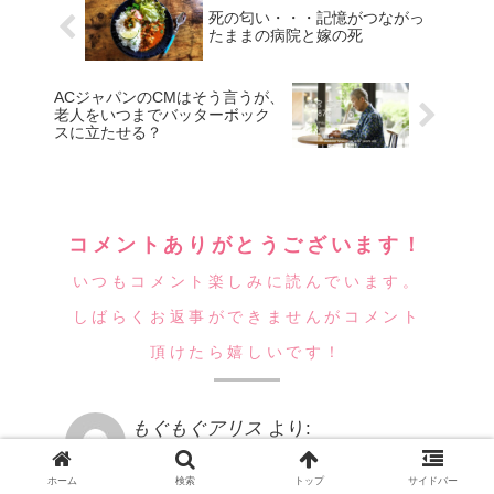
死の匂い・・・記憶がつながっ
たままの病院と嫁の死
ACジャパンのCMはそう言うが、
老人をいつまでバッターボック
スに立たせる？
コメントありがとうございます！
いつもコメント楽しみに読んでいます。
しばらくお返事ができませんがコメント
頂けたら嬉しいです！
もぐもぐアリス
より:
2022年7月14日 10:02 AM
ホーム
検索
トップ
サイドバー