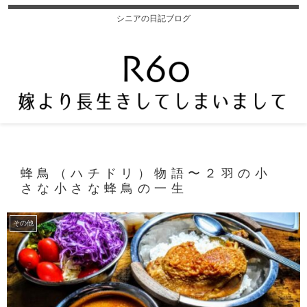
シニアの日記ブログ
蜂鳥（ハチドリ）物語〜２羽の小
さな小さな蜂鳥の一生
その他