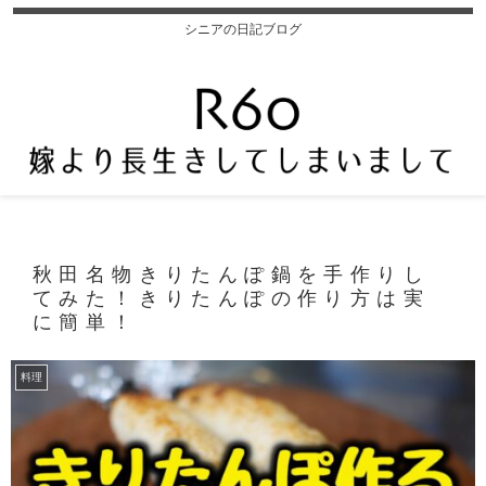
シニアの日記ブログ
秋田名物きりたんぽ鍋を手作りし
てみた！きりたんぽの作り方は実
に簡単！
料理