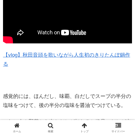
【vlog】秋田音頭を歌いながら人生初のきりたんぽ鍋作
る
感覚的には、ほんだし、味覇、白だしでスープの半分の
塩味をつけて、後の半分の塩味を醤油でつけている。
これに肉や野菜から出ただしが加わると絶品のだしが出
来上がるから期待して欲しい。
ホーム
検索
トップ
サイドバー