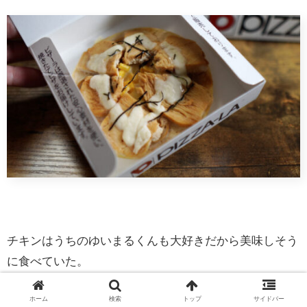
チキンはうちのゆいまるくんも大好きだから美味しそう
に食べていた。
さすがに犬用の手作りケーキも完食しているので、今日
ホーム
検索
トップ
サイドバー