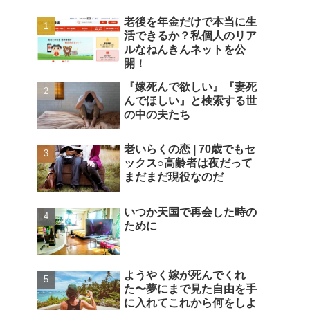
老後を年金だけで本当に生
活できるか？私個人のリア
ルなねんきんネットを公
開！
『嫁死んで欲しい』『妻死
んでほしい』と検索する世
の中の夫たち
老いらくの恋 | 70歳でもセ
ックス○高齢者は夜だって
まだまだ現役なのだ
いつか天国で再会した時の
ために
ようやく嫁が死んでくれ
た〜夢にまで見た自由を手
に入れてこれから何をしよ