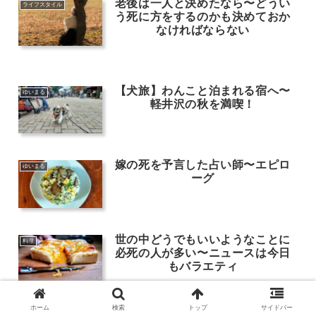
老後は一人と決めたなら〜どうい
ライフスタイル
う死に方をするのかも決めておか
なければならない
【犬旅】わんこと泊まれる宿へ〜
ゆいまる
軽井沢の秋を満喫！
嫁の死を予言した占い師〜エピロ
ゆいまる
ーグ
世の中どうでもいいようなことに
料理
必死の人が多い〜ニュースは今日
もバラエティ
ホーム
検索
トップ
サイドバー