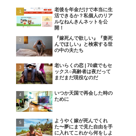
老後を年金だけで本当に生
活できるか？私個人のリア
ルなねんきんネットを公
開！
『嫁死んで欲しい』『妻死
んでほしい』と検索する世
の中の夫たち
老いらくの恋 | 70歳でもセ
ックス○高齢者は夜だって
まだまだ現役なのだ
いつか天国で再会した時の
ために
ようやく嫁が死んでくれ
た〜夢にまで見た自由を手
に入れてこれから何をしよ