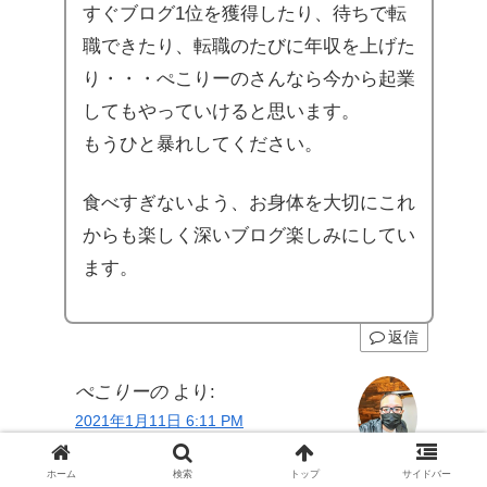
すぐブログ1位を獲得したり、待ちで転
職できたり、転職のたびに年収を上げた
り・・・ぺこりーのさんなら今から起業
してもやっていけると思います。
もうひと暴れしてください。
食べすぎないよう、お身体を大切にこれ
からも楽しく深いブログ楽しみにしてい
ます。
返信
ぺこりーの
より:
2021年1月11日 6:11 PM
ホーム
検索
トップ
サイドバー
スティックさん