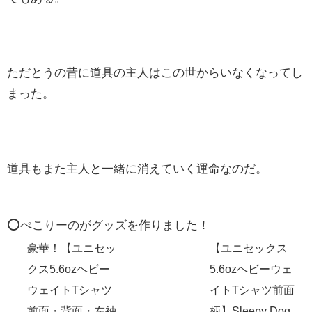
ただとうの昔に道具の主人はこの世からいなくなってし
まった。
道具もまた主人と一緒に消えていく運命なのだ。
⭕️ぺこりーのがグッズを作りました！
豪華！【ユニセッ
【ユニセックス
クス5.6ozヘビー
5.6ozヘビーウェ
ウェイトTシャツ
イトTシャツ前面
前面・背面・左袖
柄】Sleepy Dog