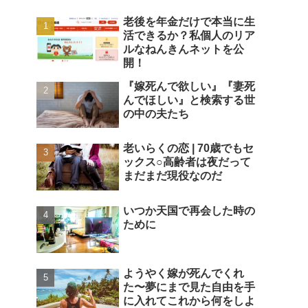
老後を年金だけで本当に生
活できるか？私個人のリア
ルなねんきんネットを公
開！
『嫁死んで欲しい』『妻死
んでほしい』と検索する世
の中の夫たち
老いらくの恋 | 70歳でもセ
ックス○高齢者は夜だって
まだまだ現役なのだ
いつか天国で再会した時の
ために
ようやく嫁が死んでくれ
た〜夢にまで見た自由を手
に入れてこれから何をしよ