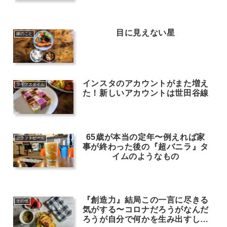
目に見えない星
嫁のこと
インスタのアカウントがまた増え
ライフスタイル
た！新しいアカウントは世田谷線
65歳が本当の定年〜例えれば家
クラフトビール
事が終わった後の『超バニラ』タ
イムのようなもの
『創造力』結局この一言に尽きる
その他
気がする〜コロナだろうがなんだ
ろうが自分で何かを生み出すしか