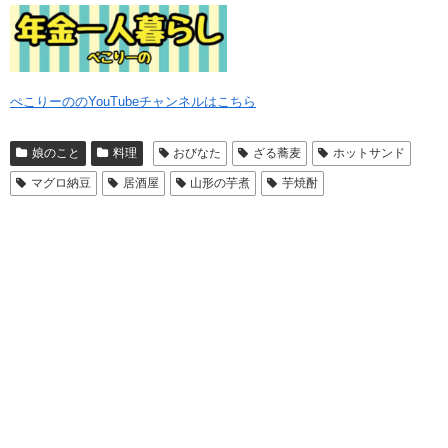
ぺこりーののYouTubeチャンネルはこちら
娘のこと
料理
おびなた
ざる蕎麦
ホットサンド
マグロ納豆
居酒屋
山形の芋煮
芋焼酎