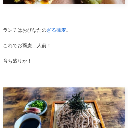
ランチはおびなたの
ざる蕎麦
。
これでお蕎麦二人前！
育ち盛りか！