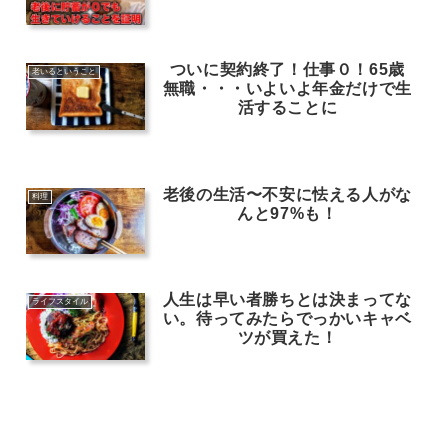
ついに契約終了！仕事０！65歳
老いるということ
無職・・・いよいよ年金だけで生
活することに
老後の生活〜不安に怯える人がな
料理
んと97%も！
人生は早い者勝ちとは決まってな
ライフスタイル
い。待ってみたらでっかいキャベ
ツが買えた！