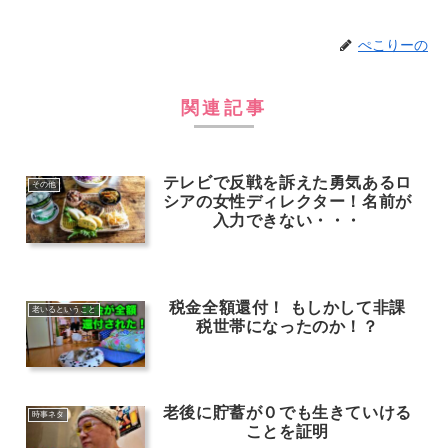
ぺこりーの
関連記事
テレビで反戦を訴えた勇気あるロ
その他
シアの女性ディレクター！名前が
入力できない・・・
税金全額還付！ もしかして非課
老いるということ
税世帯になったのか！？
老後に貯蓄が０でも生きていける
時事ネタ
ことを証明