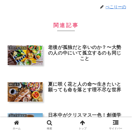
ぺこりーの
関連記事
老後が孤独だと辛いのか？〜大勢
ライフスタイル
の人の中にいて孤立するのも同じ
こと
夏に咲く花と人の命〜生きたいと
ゆいまる
願っても命を落とす理不尽な世界
日本中がクリスマス一色！創価学
ライフスタイル
会くらい？クリスマスをしないの
は・・・
ホーム
検索
トップ
サイドバー