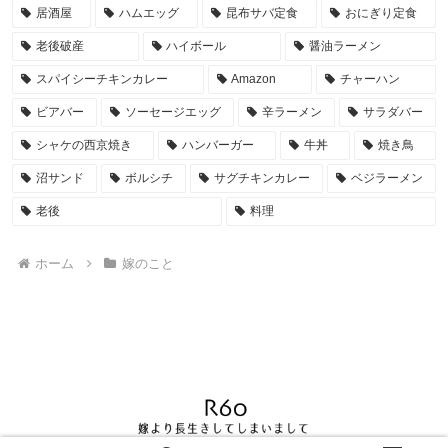
居酒屋
ハムエッグ
昆布サバ定食
おにぎり定食
老後破産
ハイボール
醤油ラーメン
スパイシーチキンカレー
Amazon
チャーハン
ビアバー
ソーセージエッグ
辛ラーメン
サラダバー
シャケの西京焼き
ハンバーガー
牛丼
焼き鳥
沼サンド
ボルシチ
サグチキンカレー
ベジラーメン
老後
料理
ホーム
嫁のこと