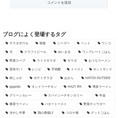
ブログによく登場するタグ
サラダボウル
朝食
シーズー
ペット
ワンコ
犬
クラフトビール
ゆいまる
ワンプレートごはん
野菜スープ
ライスサラダ
サラダ
おうちラーメン
昆布サバ
レシピ
芋焼酎
トースト
ホットサンド
肉じゃが
ポテトサラダ
おから
HATOS OUTSIDE
gigantic
タンドリーチキン
HAZY IPA
博多ラーメン
グリーンカレー
スパイシーチキンカリー
年金
豚骨ラーメン
バタートースト
野菜チャウダー
冷やし中華
鶏の唐揚げ
コロナ禍
グッドごはん