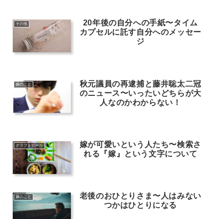
20年後の自分への手紙〜タイム
その他
カプセルに託す自分へのメッセー
ジ
秋元議員の再逮捕と藤井聡太二冠
嫁のこと
のニュース〜いったいどちらが大
人なのかわからない！
嫁が可愛いという人たち〜検索さ
クラフトビール
れる『嫁』という文字について
老後のおひとりさま〜人はみない
嫁のこと
つかはひとりになる