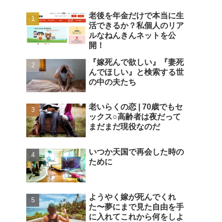
老後を年金だけで本当に生
活できるか？私個人のリア
ルなねんきんネットを公
開！
『嫁死んで欲しい』『妻死
んでほしい』と検索する世
の中の夫たち
老いらくの恋 | 70歳でもセ
ックス○高齢者は夜だって
まだまだ現役なのだ
いつか天国で再会した時の
ために
ようやく嫁が死んでくれ
た〜夢にまで見た自由を手
に入れてこれから何をしよ