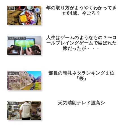
年の取り方がようやくわかってき
料理
た64歳。今ごろ？
人生はゲームのようなもの？〜ロ
ライフスタイル
ールプレイングゲームで結ばれた
嫁だったが・・・
部長の朝礼ネタランキング１位
嫁のこと
『桜』
天気晴朗ナレド波高シ
時事ネタ