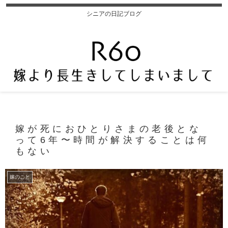
シニアの日記ブログ
嫁が死におひとりさまの老後とな
って6年〜時間が解決することは何
もない
嫁のこと