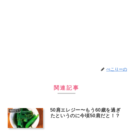
ぺこりーの
関連記事
50肩エレジー〜もう60歳を過ぎ
体のこと
たというのに今頃50肩だと！？