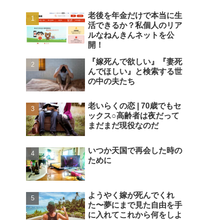
老後を年金だけで本当に生
活できるか？私個人のリア
ルなねんきんネットを公
開！
『嫁死んで欲しい』『妻死
んでほしい』と検索する世
の中の夫たち
老いらくの恋 | 70歳でもセ
ックス○高齢者は夜だって
まだまだ現役なのだ
いつか天国で再会した時の
ために
ようやく嫁が死んでくれ
た〜夢にまで見た自由を手
に入れてこれから何をしよ